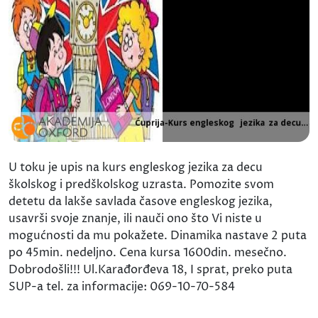
U toku je upis na kurs engleskog jezika za decu
školskog i predškolskog uzrasta. Pomozite svom
detetu da lakše savlada časove engleskog jezika,
usavrši svoje znanje, ili nauči ono što Vi niste u
mogućnosti da mu pokažete. Dinamika nastave 2 puta
po 45min. nedeljno. Cena kursa 1600din. mesečno.
Dobrodošli!!! Ul.Karađorđeva 18, I sprat, preko puta
SUP-a tel. za informacije: 069-10-70-584