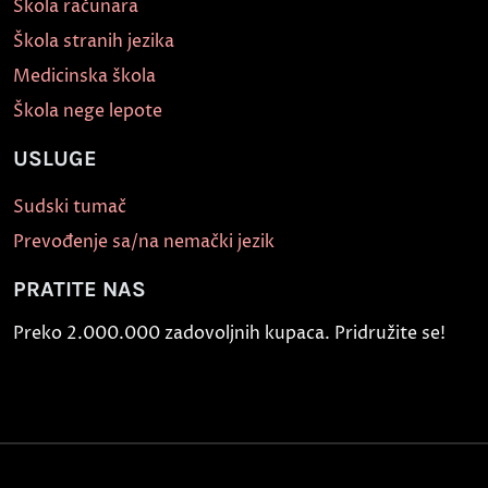
Škola računara
Škola stranih jezika
Medicinska škola
Škola nege lepote
USLUGE
Sudski tumač
Prevođenje sa/na nemački jezik
PRATITE NAS
Preko 2.000.000 zadovoljnih kupaca. Pridružite se!