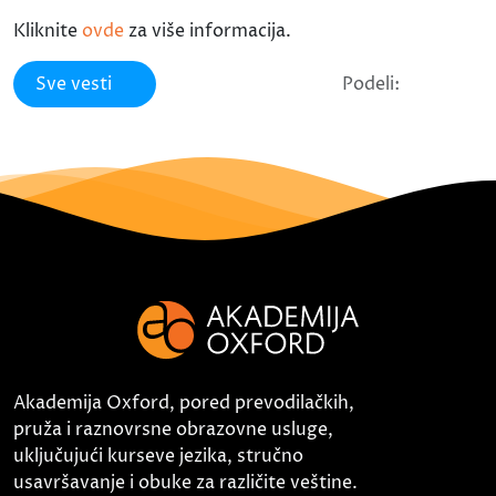
Kliknite
ovde
za više informacija.
Sve vesti
Podeli:
Akademija Oxford, pored prevodilačkih,
pruža i raznovrsne obrazovne usluge,
uključujući kurseve jezika, stručno
usavršavanje i obuke za različite veštine.