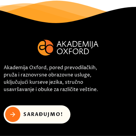
Akademija Oxford, pored prevodilačkih,
pruža i raznovrsne obrazovne usluge,
uključujući kurseve jezika, stručno
usavršavanje i obuke za različite veštine.
SARAĐUJMO!