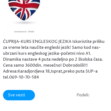
ĆUPRIJA-KURS ENGLESKOG JEZIKA Iskoristite priliku
za vreme leta naučite engleski jezik! Samo kod nas-
ubrzani kurs engleskog jezika-početni nivo A1.
Dinamika nastave 4 puta nedeljno po 2 školska časa.
Cena samo 3600din. mesečno! Dobrodošli!!!
Adresa:Karadjordjeva 18,Isprat,preko puta SUP-a
tel.069-10-70-584
Sve vesti
Podeli: