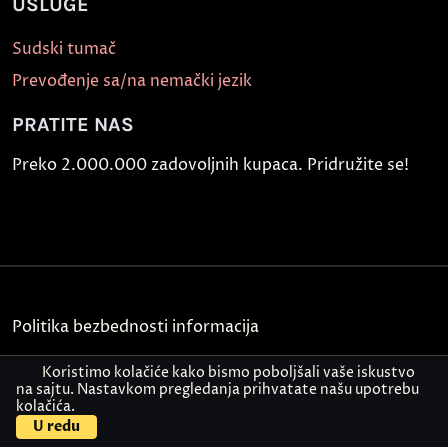
USLUGE
Sudski tumač
Prevođenje sa/na nemački jezik
PRATITE NAS
Preko 2.000.000 zadovoljnih kupaca. Pridružite se!
Politika bezbednosti informacija
Kontakt
Koristimo kolačiće kako bismo poboljšali vaše iskustvo
na sajtu. Nastavkom pregledanja prihvatate našu upotrebu
kolačića.
© Akademija Oxford 2026.
U redu