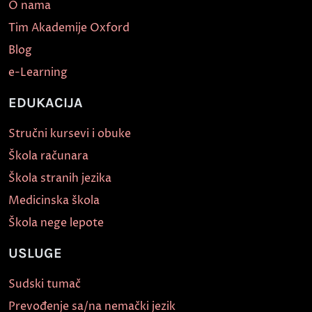
O nama
Tim Akademije Oxford
Blog
e-Learning
EDUKACIJA
Stručni kursevi i obuke
Škola računara
Škola stranih jezika
Medicinska škola
Škola nege lepote
USLUGE
Sudski tumač
Prevođenje sa/na nemački jezik