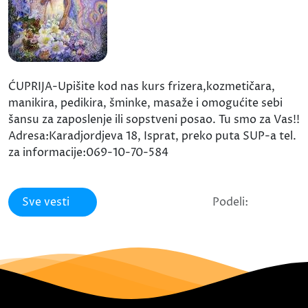
ĆUPRIJA-Upišite kod nas kurs frizera,kozmetičara,
manikira, pedikira, šminke, masaže i omogućite sebi
šansu za zaposlenje ili sopstveni posao. Tu smo za Vas!!
Adresa:Karadjordjeva 18, Isprat, preko puta SUP-a tel.
za informacije:069-10-70-584
Sve vesti
Podeli: