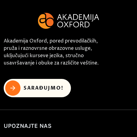
Akademija Oxford, pored prevodilačkih,
pruža i raznovrsne obrazovne usluge,
uključujući kurseve jezika, stručno
usavršavanje i obuke za različite veštine.
SARAĐUJMO!
UPOZNAJTE NAS