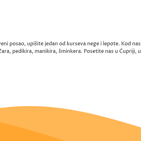
eni posao, upišite jedan od kurseva nege i lepote. Kod na
ara, pedikira, manikira, šminkera. Posetite nas u Ćupriji, u