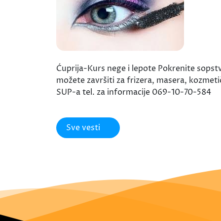
Ćuprija-Kurs nege i lepote Pokrenite sopstv
možete završiti za frizera, masera, kozmetič
SUP-a tel. za informacije 069-10-70-584
Sve vesti