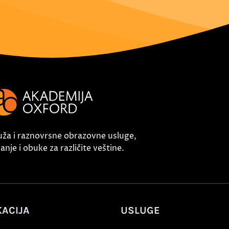
uža i raznovrsne obrazovne usluge,
nje i obuke za različite veštine.
ACIJA
USLUGE