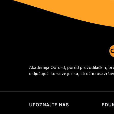
Akademija Oxford, pored prevodilačkih, pr
uključujući kurseve jezika, stručno usavršava
UPOZNAJTE NAS
EDUK