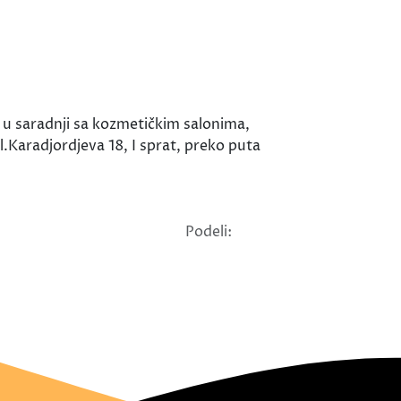
s u saradnji sa kozmetičkim salonima,
l.Karadjordjeva 18, I sprat, preko puta
Podeli: