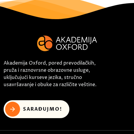
Akademija Oxford, pored prevodilačkih,
pruža i raznovrsne obrazovne usluge,
uključujući kurseve jezika, stručno
usavršavanje i obuke za različite veštine.
SARAĐUJMO!