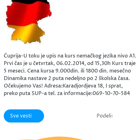
Ćuprija-U toku je upis na kurs nemačkog jezika nivo A1.
Prvi čas je u četvrtak, 06.02.2014, od 15,30h Kurs traje
5 meseci. Cena kursa 9.000din. ili 1800 din. mesečno
Dinamika nastave 2 puta nedeljno po 2 školska časa.
Očekujemo Vas! Adresa:Karadjordjeva 18, I sprat,
preko puta SUP-a tel. za informacije:069-10-70-584
Sve vesti
Podeli: