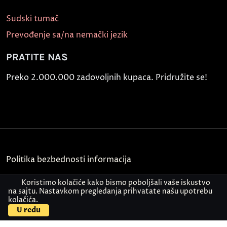
Sudski tumač
Prevođenje sa/na nemački jezik
PRATITE NAS
Preko 2.000.000 zadovoljnih kupaca. Pridružite se!
Politika bezbednosti informacija
Kontakt
Koristimo kolačiće kako bismo poboljšali vaše iskustvo
na sajtu. Nastavkom pregledanja prihvatate našu upotrebu
kolačića.
© Akademija Oxford 2026.
U redu