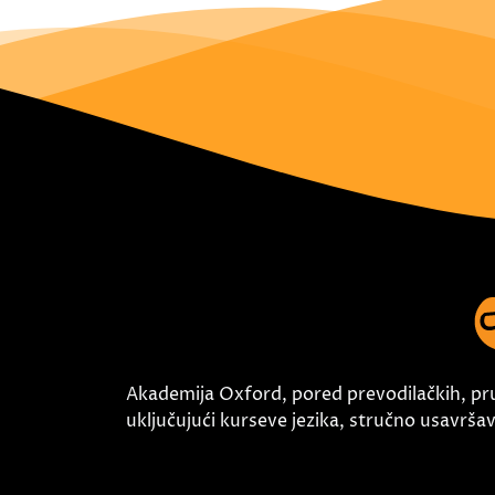
Akademija Oxford, pored prevodilačkih, pr
uključujući kurseve jezika, stručno usavršava