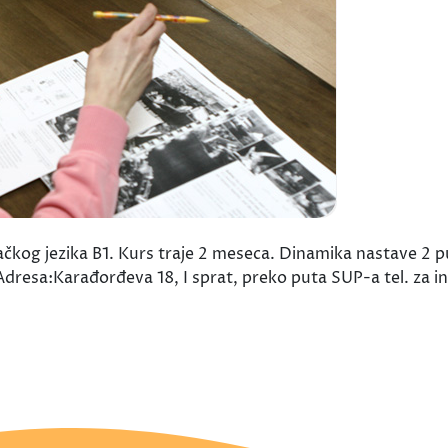
ačkog jezika B1. Kurs traje 2 meseca. Dinamika nastave 2 p
Adresa:Karađorđeva 18, I sprat, preko puta SUP-a tel. za 