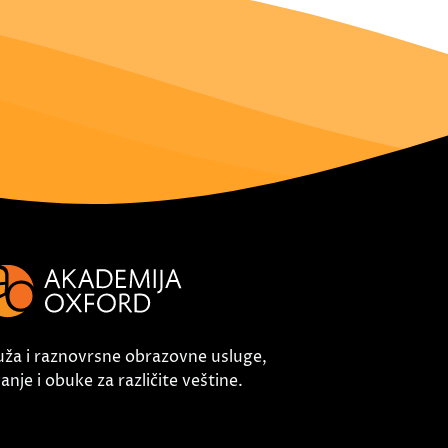
uža i raznovrsne obrazovne usluge,
nje i obuke za različite veštine.