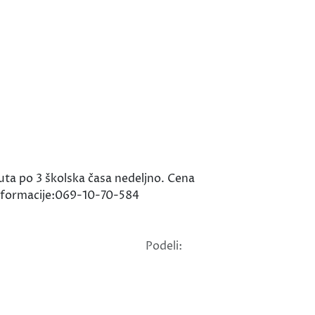
uta po 3 školska časa nedeljno. Cena
informacije:069-10-70-584
Podeli: