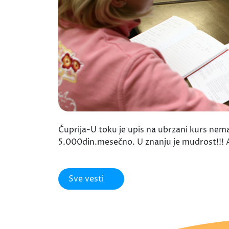
Ćuprija-U toku je upis na ubrzani kurs nem
5.000din.mesečno. U znanju je mudrost!!! 
Sve vesti