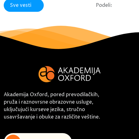
Sve vesti
Podeli:
Akademija Oxford, pored prevodilačkih,
pruža i raznovrsne obrazovne usluge,
uključujući kurseve jezika, stručno
usavršavanje i obuke za različite veštine.