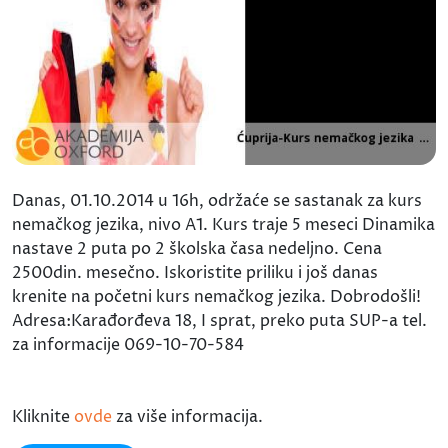
Danas, 01.10.2014 u 16h, održaće se sastanak za kurs
nemačkog jezika, nivo A1. Kurs traje 5 meseci Dinamika
nastave 2 puta po 2 školska časa nedeljno. Cena
2500din. mesečno. Iskoristite priliku i još danas
krenite na početni kurs nemačkog jezika. Dobrodošli!
Adresa:Karađorđeva 18, I sprat, preko puta SUP-a tel.
za informacije 069-10-70-584
Kliknite
ovde
za više informacija.