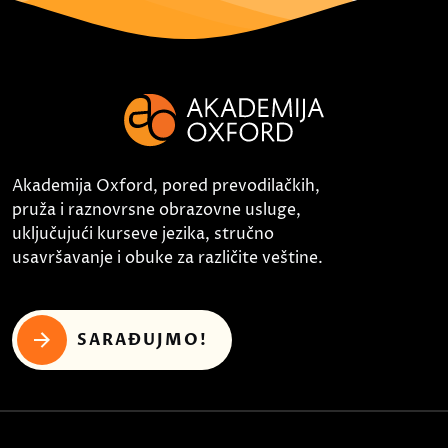
Akademija Oxford, pored prevodilačkih,
pruža i raznovrsne obrazovne usluge,
uključujući kurseve jezika, stručno
usavršavanje i obuke za različite veštine.
SARAĐUJMO!