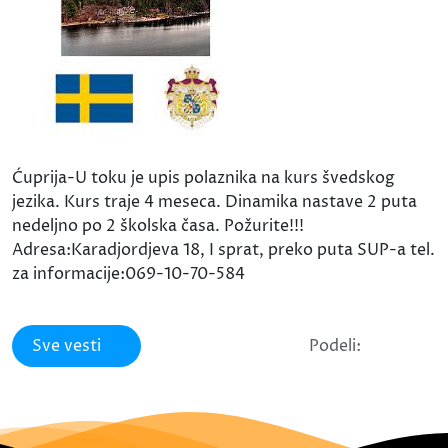
Ćuprija-U toku je upis polaznika na kurs švedskog
jezika. Kurs traje 4 meseca. Dinamika nastave 2 puta
nedeljno po 2 školska časa. Požurite!!!
Adresa:Karadjordjeva 18, I sprat, preko puta SUP-a tel.
za informacije:069-10-70-584
Sve vesti
Podeli: