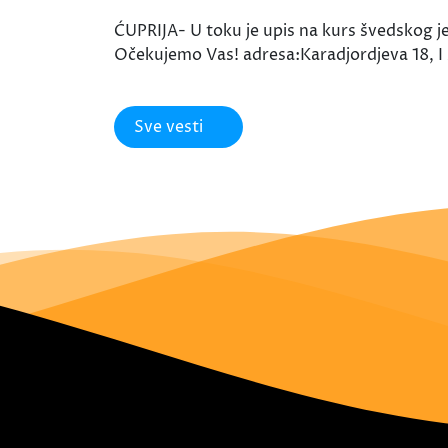
ĆUPRIJA- U toku je upis na kurs švedskog j
Očekujemo Vas! adresa:Karadjordjeva 18, I 
Sve vesti