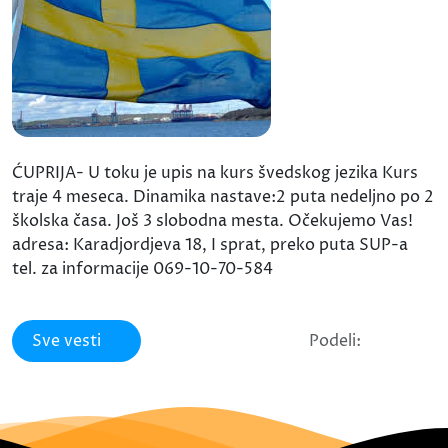
ĆUPRIJA- U toku je upis na kurs švedskog jezika Kurs
traje 4 meseca. Dinamika nastave:2 puta nedeljno po 2
školska časa. Još 3 slobodna mesta. Očekujemo Vas!
adresa: Karadjordjeva 18, I sprat, preko puta SUP-a
tel. za informacije 069-10-70-584
Sve vesti
Podeli: