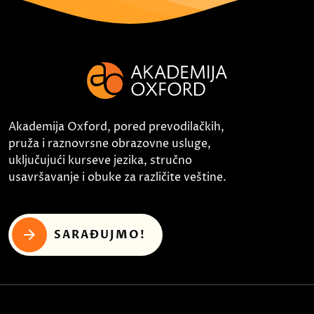
Akademija Oxford, pored prevodilačkih,
pruža i raznovrsne obrazovne usluge,
uključujući kurseve jezika, stručno
usavršavanje i obuke za različite veštine.
SARAĐUJMO!