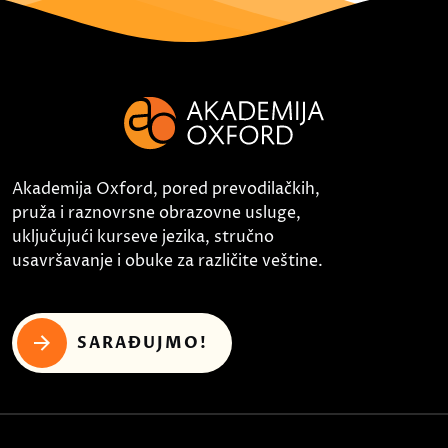
Akademija Oxford, pored prevodilačkih,
pruža i raznovrsne obrazovne usluge,
uključujući kurseve jezika, stručno
usavršavanje i obuke za različite veštine.
SARAĐUJMO!