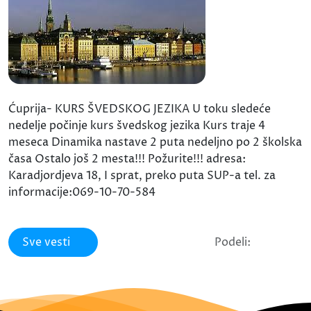
Ćuprija- KURS ŠVEDSKOG JEZIKA U toku sledeće
nedelje počinje kurs švedskog jezika Kurs traje 4
meseca Dinamika nastave 2 puta nedeljno po 2 školska
časa Ostalo još 2 mesta!!! Požurite!!! adresa:
Karadjordjeva 18, I sprat, preko puta SUP-a tel. za
informacije:069-10-70-584
Sve vesti
Podeli: