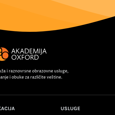
uža i raznovrsne obrazovne usluge,
nje i obuke za različite veštine.
ACIJA
USLUGE