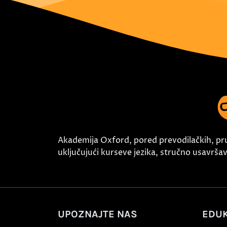
Akademija Oxford, pored prevodilačkih, pr
uključujući kurseve jezika, stručno usavršava
UPOZNAJTE NAS
EDUK