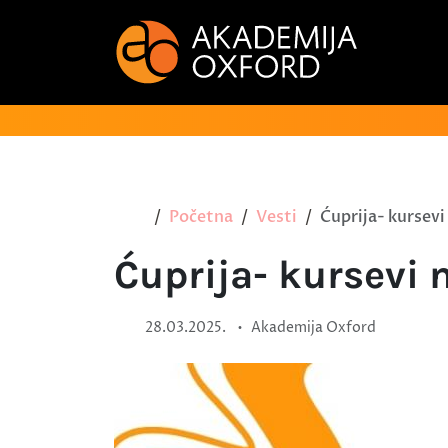
Početna
Vesti
Ćuprija- kursevi 
Ćuprija- kursevi n
•
28.03.2025.
Akademija Oxford