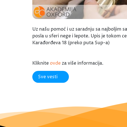
Uz našu pomoć i uz saradnju sa najboljim sal
posla u sferi nege i lepote. Upis je tokom 
Karađorđeva 18 (preko puta Sup-a)
Kliknite
ovde
za više informacija.
Sve vesti