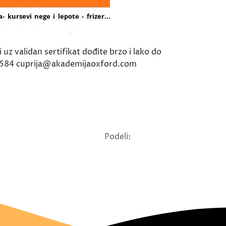
uz validan sertifikat dođite brzo i lako do
0 70 584 cuprija@akademijaoxford.com
Podeli: