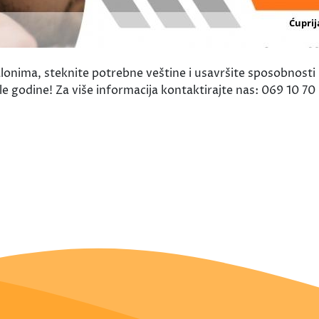
onima, steknite potrebne veštine i usavršite sposobnosti i 
cele godine! Za više informacija kontaktirajte nas: 069 1