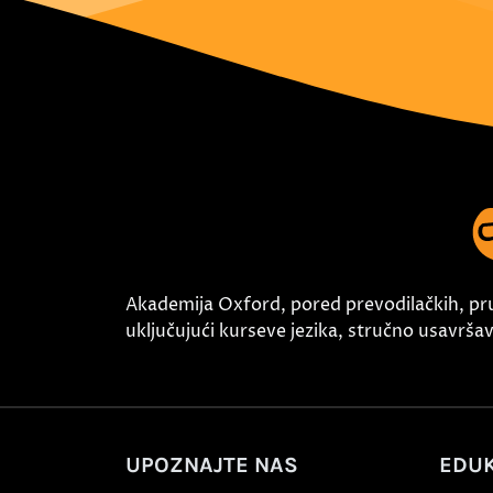
Akademija Oxford, pored prevodilačkih, pr
uključujući kurseve jezika, stručno usavršava
UPOZNAJTE NAS
EDUK