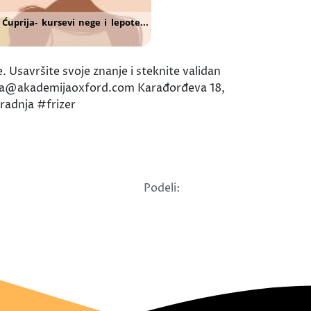
Usavršite svoje znanje i steknite validan
prija@akademijaoxford.com Karađorđeva 18,
radnja #frizer
Podeli: