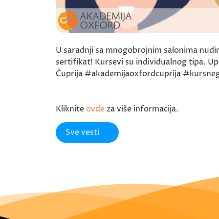
U saradnji sa mnogobrojnim salonima nudimo
sertifikat! Kursevi su individualnog tipa
Ćuprija #akademijaoxfordcuprija #kursneg
Kliknite
ovde
za više informacija.
Sve vesti