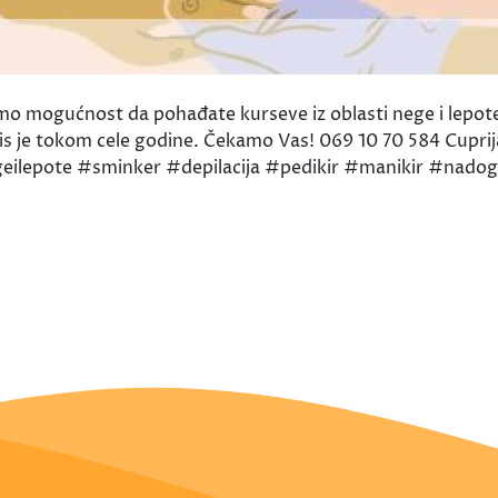
 mogućnost da pohađate kurseve iz oblasti nege i lepote. 
. Upis je tokom cele godine. Čekamo Vas! 069 10 70 584 Cu
eilepote #sminker #depilacija #pedikir #manikir #nadog