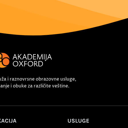
uža i raznovrsne obrazovne usluge,
nje i obuke za različite veštine.
ACIJA
USLUGE