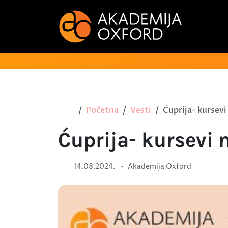
Početna
Vesti
Ćuprija- kursevi
Ćuprija- kursevi n
•
14.08.2024.
Akademija Oxford