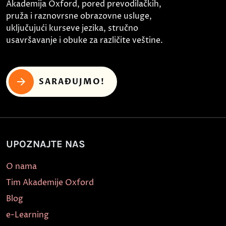
Akademija Oxford, pored prevodilačkih,
pruža i raznovrsne obrazovne usluge,
uključujući kurseve jezika, stručno
usavršavanje i obuke za različite veštine.
SARAĐUJMO!
UPOZNAJTE NAS
O nama
Tim Akademije Oxford
Blog
e-Learning