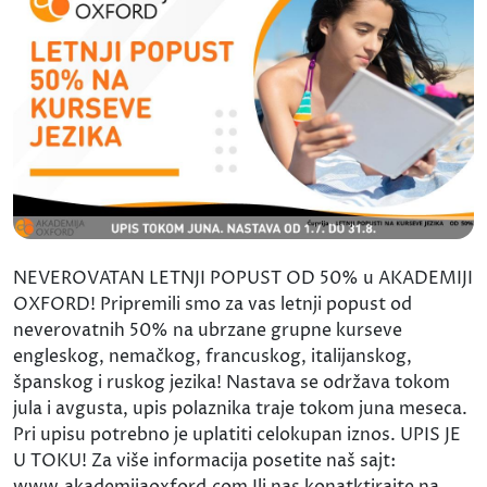
NEVEROVATAN LETNJI POPUST OD 50% u AKADEMIJI
OXFORD! Pripremili smo za vas letnji popust od
neverovatnih 50% na ubrzane grupne kurseve
engleskog, nemačkog, francuskog, italijanskog,
španskog i ruskog jezika! Nastava se održava tokom
jula i avgusta, upis polaznika traje tokom juna meseca.
Pri upisu potrebno je uplatiti celokupan iznos. UPIS JE
U TOKU! Za više informacija posetite naš sajt: