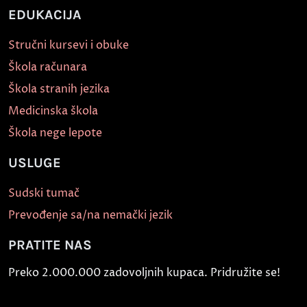
EDUKACIJA
Stručni kursevi i obuke
Škola računara
Škola stranih jezika
Medicinska škola
Škola nege lepote
USLUGE
Sudski tumač
Prevođenje sa/na nemački jezik
PRATITE NAS
Preko 2.000.000 zadovoljnih kupaca. Pridružite se!