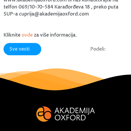
www.akademijaoxford.com Ili nas konatktirajte na
telfon 069/10-70-584 Karađorđeva 18 , preko puta
SUP-a cuprija@akademijaoxford.com
Kliknite
ovde
za više informacija.
Sve vesti
Podeli: