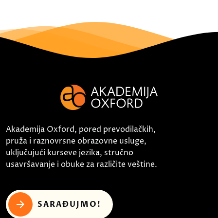
Akademija Oxford, pored prevodilačkih,
pruža i raznovrsne obrazovne usluge,
uključujući kurseve jezika, stručno
usavršavanje i obuke za različite veštine.
SARAĐUJMO!