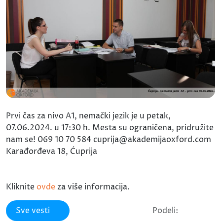
Prvi čas za nivo A1, nemački jezik je u petak,
07.06.2024. u 17:30 h. Mesta su ograničena, pridružite
nam se! 069 10 70 584 cuprija@akademijaoxford.com
Karađorđeva 18, Ćuprija
Kliknite
ovde
za više informacija.
Sve vesti
Podeli: