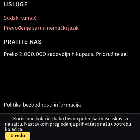
USLUGE
Sudski tumač
Prevođenje sa/na nemački jezik
PRATITE NAS
Preko 2.000.000 zadovoljnih kupaca. Pridružite se!
Politika bezbednosti informacija
Kontakt
Koristimo kolačiće kako bismo poboljšali vaše iskustvo
na sajtu. Nastavkom pregledanja prihvatate našu upotrebu
kolačića.
© Akademija Oxford 2026.
U redu