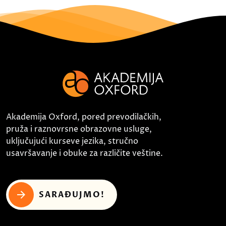
Akademija Oxford, pored prevodilačkih,
pruža i raznovrsne obrazovne usluge,
uključujući kurseve jezika, stručno
usavršavanje i obuke za različite veštine.
SARAĐUJMO!