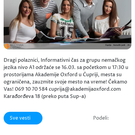
Dragi polaznici, Informativni čas za grupu nemačkog
jezika nivo A1 održaće se 16.03. sa početkom u 17:30 u
prostorijama Akademije Oxford u Ćupriji, mesta su
ograničena, zauzmite svoje mesto na vreme! Čekamo
Vas! 069 10 70 584 cuprija@akademijaoxford.com
Karađorđeva 18 (preko puta Sup-a)
Sve vesti
Podeli: