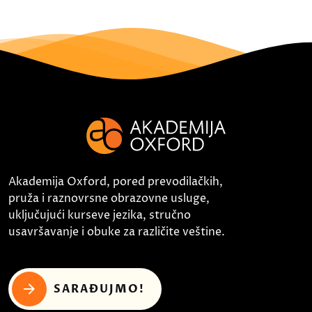
Akademija Oxford, pored prevodilačkih,
pruža i raznovrsne obrazovne usluge,
uključujući kurseve jezika, stručno
usavršavanje i obuke za različite veštine.
SARAĐUJMO!