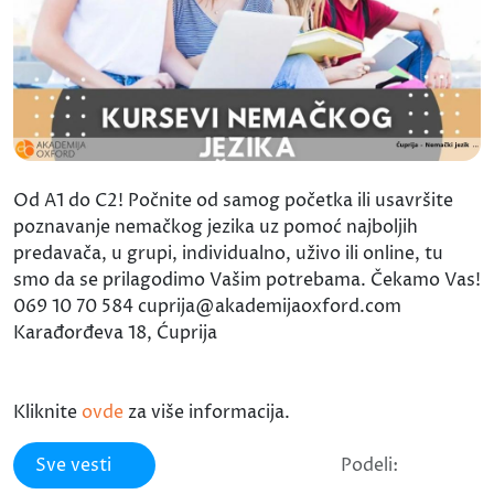
Od A1 do C2! Počnite od samog početka ili usavršite
poznavanje nemačkog jezika uz pomoć najboljih
predavača, u grupi, individualno, uživo ili online, tu
smo da se prilagodimo Vašim potrebama. Čekamo Vas!
069 10 70 584 cuprija@akademijaoxford.com
Karađorđeva 18, Ćuprija
Kliknite
ovde
za više informacija.
Sve vesti
Podeli: