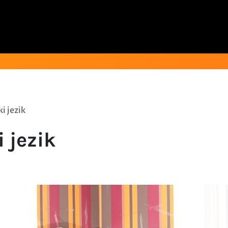
i jezik
 jezik