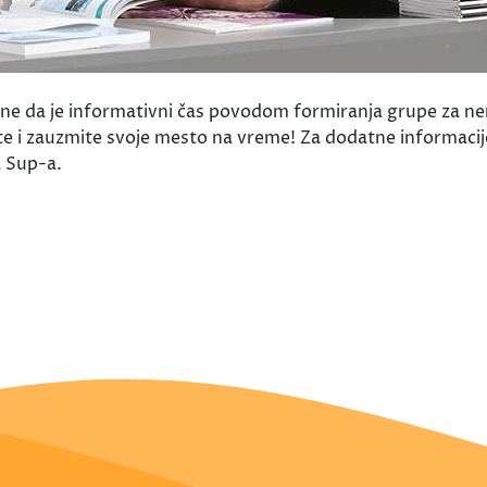
da je informativni čas povodom formiranja grupe za nema
te i zauzmite svoje mesto na vreme! Za dodatne informacije
a Sup-a.