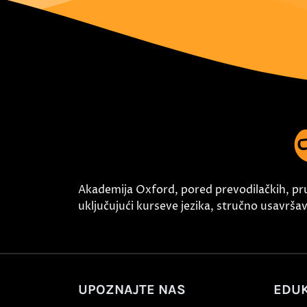
Akademija Oxford, pored prevodilačkih, pr
uključujući kurseve jezika, stručno usavršava
UPOZNAJTE NAS
EDUK