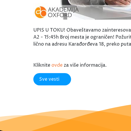
UPIS U TOKU! Obaveštavamo zainteresovane 
A2 - 15:45h Broj mesta je ograničen! Požuri
lično na adresu Karađorđeva 18, preko put
Kliknite
ovde
za više informacija.
Sve vesti