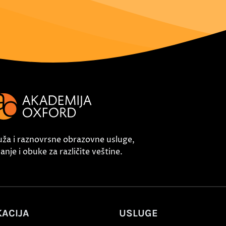
uža i raznovrsne obrazovne usluge,
nje i obuke za različite veštine.
ACIJA
USLUGE