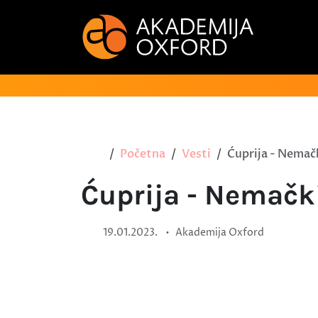
Početna
Vesti
Ćuprija - Nemačk
Ćuprija - Nemački
•
19.01.2023.
Akademija Oxford