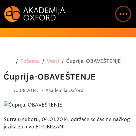
Početna
Vesti
Ćuprija-OBAVEŠTENJE
Ćuprija-OBAVEŠTENJE
•
30.08.2014.
Akademija Oxford
Sutra u subotu, 04.01.2014, održaće se čas nemačkog
jezika za nivo B1-UBRZANI