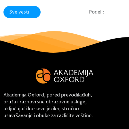
Sve vesti
Podeli:
Akademija Oxford, pored prevodilačkih,
pruža i raznovrsne obrazovne usluge,
uključujući kurseve jezika, stručno
usavršavanje i obuke za različite veštine.