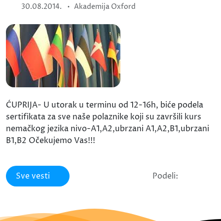
•
30.08.2014.
Akademija Oxford
ĆUPRIJA- U utorak u terminu od 12-16h, biće podela
sertifikata za sve naše polaznike koji su završili kurs
nemačkog jezika nivo-A1,A2,ubrzani A1,A2,B1,ubrzani
B1,B2 Očekujemo Vas!!!
Sve vesti
Podeli: