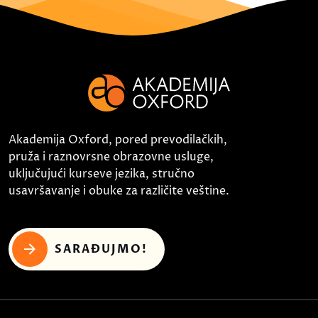
Akademija Oxford, pored prevodilačkih,
pruža i raznovrsne obrazovne usluge,
uključujući kurseve jezika, stručno
usavršavanje i obuke za različite veštine.
SARAĐUJMO!