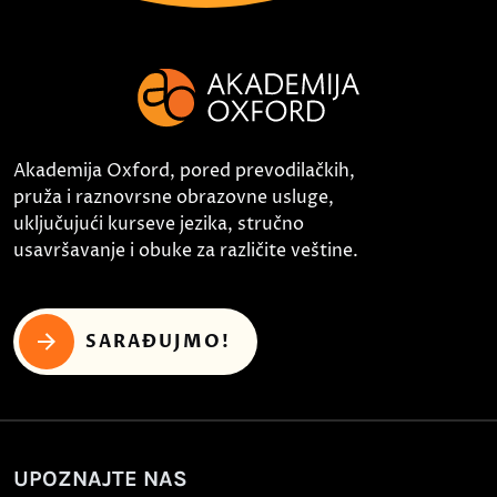
Akademija Oxford, pored prevodilačkih,
pruža i raznovrsne obrazovne usluge,
uključujući kurseve jezika, stručno
usavršavanje i obuke za različite veštine.
SARAĐUJMO!
UPOZNAJTE NAS