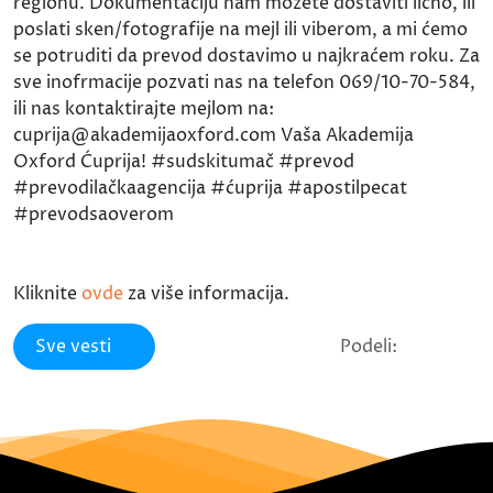
regionu. Dokumentaciju nam možete dostaviti lično, ili
poslati sken/fotografije na mejl ili viberom, a mi ćemo
se potruditi da prevod dostavimo u najkraćem roku. Za
sve inofrmacije pozvati nas na telefon 069/10-70-584,
ili nas kontaktirajte mejlom na:
cuprija@akademijaoxford.com Vaša Akademija
Oxford Ćuprija! #sudskitumač #prevod
#prevodilačkaagencija #ćuprija #apostilpecat
#prevodsaoverom
Kliknite
ovde
za više informacija.
Sve vesti
Podeli: