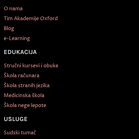
O nama
Tim Akademije Oxford
Blog
e-Learning
EDUKACIJA
Stručni kursevi i obuke
Škola računara
Škola stranih jezika
Medicinska škola
Škola nege lepote
USLUGE
Sudski tumač