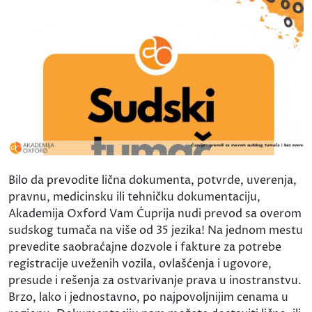
Bilo da prevodite lična dokumenta, potvrde, uverenja,
pravnu, medicinsku ili tehničku dokumentaciju,
Akademija Oxford Vam Ćuprija nudi prevod sa overom
sudskog tumača na više od 35 jezika! Na jednom mestu
prevedite saobraćajne dozvole i fakture za potrebe
registracije uveženih vozila, ovlašćenja i ugovore,
presude i rešenja za ostvarivanje prava u inostranstvu.
Brzo, lako i jednostavno, po najpovoljnijim cenama u