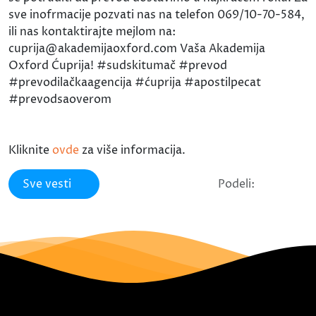
sve inofrmacije pozvati nas na telefon 069/10-70-584,
ili nas kontaktirajte mejlom na:
cuprija@akademijaoxford.com Vaša Akademija
Oxford Ćuprija! #sudskitumač #prevod
#prevodilačkaagencija #ćuprija #apostilpecat
#prevodsaoverom
Kliknite
ovde
za više informacija.
Sve vesti
Podeli: