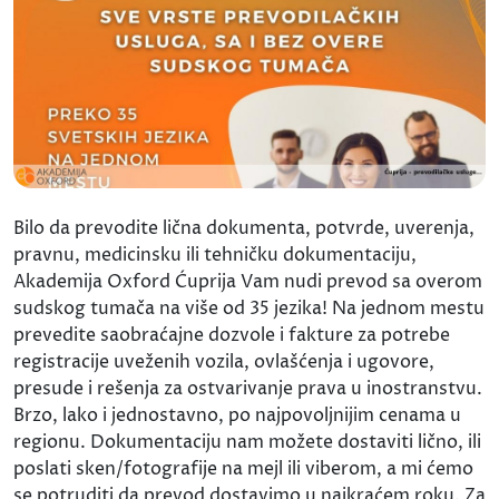
Bilo da prevodite lična dokumenta, potvrde, uverenja,
pravnu, medicinsku ili tehničku dokumentaciju,
Akademija Oxford Ćuprija Vam nudi prevod sa overom
sudskog tumača na više od 35 jezika! Na jednom mestu
prevedite saobraćajne dozvole i fakture za potrebe
registracije uveženih vozila, ovlašćenja i ugovore,
presude i rešenja za ostvarivanje prava u inostranstvu.
Brzo, lako i jednostavno, po najpovoljnijim cenama u
regionu. Dokumentaciju nam možete dostaviti lično, ili
poslati sken/fotografije na mejl ili viberom, a mi ćemo
se potruditi da prevod dostavimo u najkraćem roku. Za