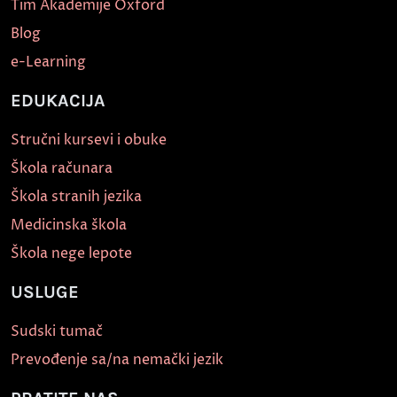
Tim Akademije Oxford
Blog
e-Learning
EDUKACIJA
Stručni kursevi i obuke
Škola računara
Škola stranih jezika
Medicinska škola
Škola nege lepote
USLUGE
Sudski tumač
Prevođenje sa/na nemački jezik