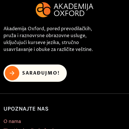
Akademija Oxford, pored prevodilačkih,
pruža i raznovrsne obrazovne usluge,
uključujući kurseve jezika, stručno
usavršavanje i obuke za različite veštine.
SARAĐUJMO!
UPOZNAJTE NAS
O nama