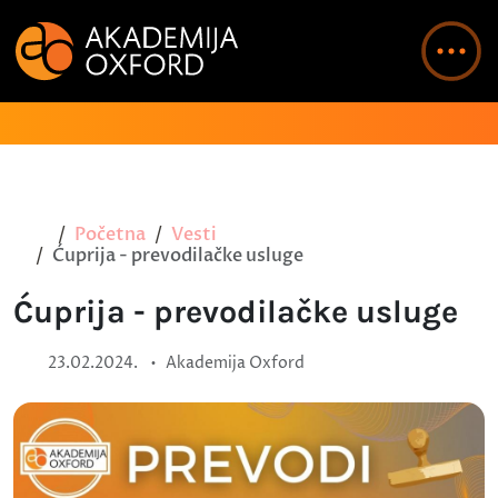
Početna
Vesti
Ćuprija - prevodilačke usluge
Ćuprija - prevodilačke usluge
•
23.02.2024.
Akademija Oxford