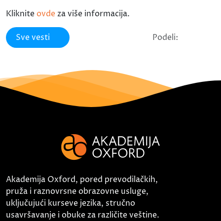
Kliknite
ovde
za više informacija.
Sve vesti
Podeli:
Akademija Oxford, pored prevodilačkih,
pruža i raznovrsne obrazovne usluge,
uključujući kurseve jezika, stručno
usavršavanje i obuke za različite veštine.