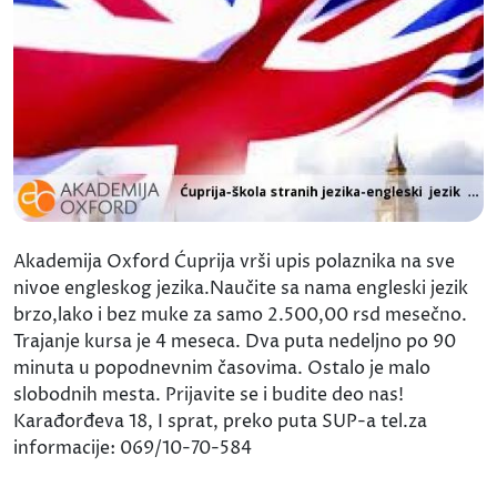
Akademija Oxford Ćuprija vrši upis polaznika na sve
nivoe engleskog jezika.Naučite sa nama engleski jezik
brzo,lako i bez muke za samo 2.500,00 rsd mesečno.
Trajanje kursa je 4 meseca. Dva puta nedeljno po 90
minuta u popodnevnim časovima. Ostalo je malo
slobodnih mesta. Prijavite se i budite deo nas!
Karađorđeva 18, I sprat, preko puta SUP-a tel.za
informacije: 069/10-70-584