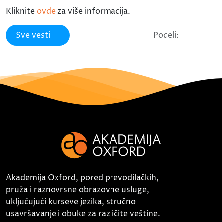
Kliknite
ovde
za više informacija.
Sve vesti
Podeli:
Akademija Oxford, pored prevodilačkih,
pruža i raznovrsne obrazovne usluge,
uključujući kurseve jezika, stručno
usavršavanje i obuke za različite veštine.