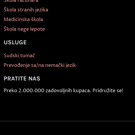
Škola računara
Škola stranih jezika
Medicinska škola
Škola nege lepote
USLUGE
Sudski tumač
Prevođenje sa/na nemački jezik
PRATITE NAS
Preko 2.000.000 zadovoljnih kupaca. Pridružite se!