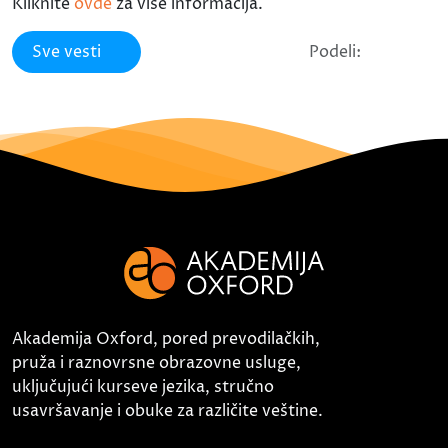
Kliknite
ovde
za više informacija.
Sve vesti
Podeli:
Akademija Oxford, pored prevodilačkih,
pruža i raznovrsne obrazovne usluge,
uključujući kurseve jezika, stručno
usavršavanje i obuke za različite veštine.