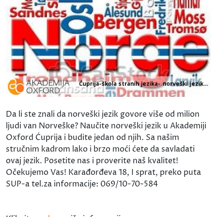
Da li ste znali da norveški jezik govore više od milion
ljudi van Norveške? Naučite norveški jezik u Akademiji
Oxford Ćuprija i budite jedan od njih. Sa našim
stručnim kadrom lako i brzo moći ćete da savladati
ovaj jezik. Posetite nas i proverite naš kvalitet!
Očekujemo Vas! Karađorđeva 18, I sprat, preko puta
SUP-a tel.za informacije: 069/10-70-584