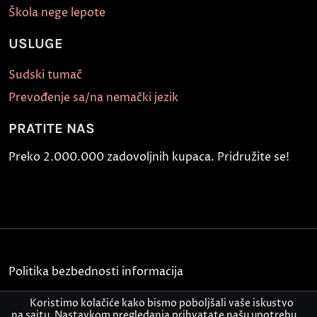
Škola nege lepote
USLUGE
Sudski tumač
Prevođenje sa/na nemački jezik
PRATITE NAS
Preko 2.000.000 zadovoljnih kupaca. Pridružite se!
Politika bezbednosti informacija
Kontakt
Koristimo kolačiće kako bismo poboljšali vaše iskustvo
na sajtu. Nastavkom pregledanja prihvatate našu upotrebu