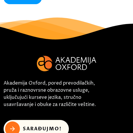
Akademija Oxford, pored prevodilačkih,
pruža i raznovrsne obrazovne usluge,
uključujući kurseve jezika, stručno
usavršavanje i obuke za različite veštine.
SARAĐUJMO!