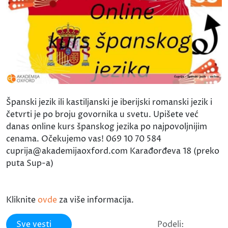
Španski jezik ili kastiljanski je iberijski romanski jezik i
četvrti je po broju govornika u svetu. Upišete već
danas online kurs španskog jezika po najpovoljnijim
cenama. Očekujemo vas! 069 10 70 584
cuprija@akademijaoxford.com Karađorđeva 18 (preko
puta Sup-a)
Kliknite
ovde
za više informacija.
Sve vesti
Podeli: