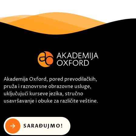
Akademija Oxford, pored prevodilačkih,
pruža i raznovrsne obrazovne usluge,
uključujući kurseve jezika, stručno
usavršavanje i obuke za različite veštine.
SARAĐUJMO!