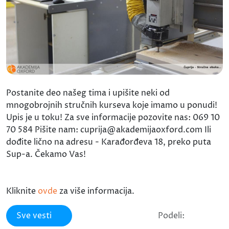
Postanite deo našeg tima i upišite neki od
mnogobrojnih stručnih kurseva koje imamo u ponudi!
Upis je u toku! Za sve informacije pozovite nas: 069 10
70 584 Pišite nam: cuprija@akademijaoxford.com Ili
dođite lično na adresu - Karađorđeva 18, preko puta
Sup-a. Čekamo Vas!
Kliknite
ovde
za više informacija.
Sve vesti
Podeli: