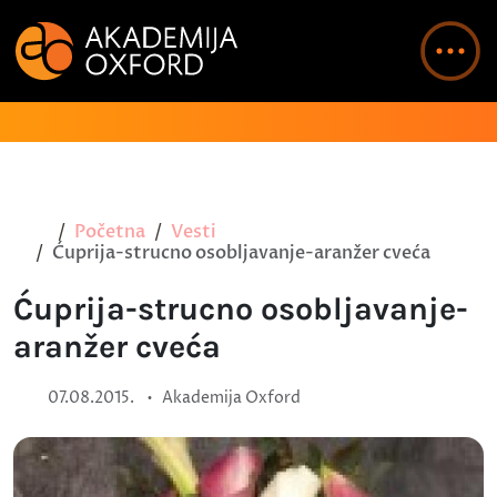
Početna
Vesti
Ćuprija-strucno osobljavanje-aranžer cveća
Ćuprija-strucno osobljavanje-
aranžer cveća
•
07.08.2015.
Akademija Oxford