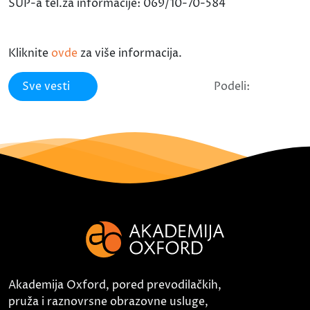
SUP-a tel.za informacije: 069/10-70-584
Kliknite
ovde
za više informacija.
Sve vesti
Podeli:
Akademija Oxford, pored prevodilačkih,
pruža i raznovrsne obrazovne usluge,