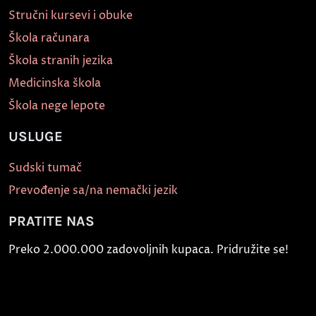
Stručni kursevi i obuke
Škola računara
Škola stranih jezika
Medicinska škola
Škola nege lepote
USLUGE
Sudski tumač
Prevođenje sa/na nemački jezik
PRATITE NAS
Preko 2.000.000 zadovoljnih kupaca. Pridružite se!