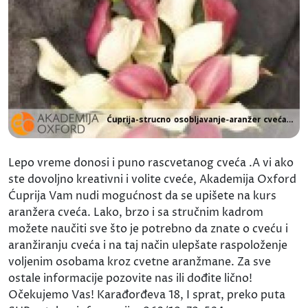
Lepo vreme donosi i puno rascvetanog cveća .A vi ako
ste dovoljno kreativni i volite cveće, Akademija Oxford
Ćuprija Vam nudi mogućnost da se upišete na kurs
aranžera cveća. Lako, brzo i sa stručnim kadrom
možete naučiti sve što je potrebno da znate o cveću i
aranžiranju cveća i na taj način ulepšate raspoloženje
voljenim osobama kroz cvetne aranžmane. Za sve
ostale informacije pozovite nas ili dođite lično!
Očekujemo Vas! Karađorđeva 18, I sprat, preko puta