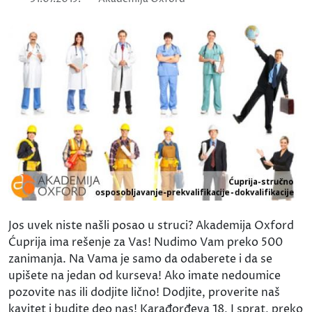
Jos uvek niste našli posao u struci? Akademija Oxford
Ćuprija ima rešenje za Vas! Nudimo Vam preko 500
zanimanja. Na Vama je samo da odaberete i da se
upišete na jedan od kurseva! Ako imate nedoumice
pozovite nas ili dodjite lično! Dodjite, proverite naš
kavitet i budite deo nas! Karađorđeva 18, I sprat, preko