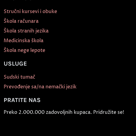
Stručni kursevi i obuke
Škola računara
Škola stranih jezika
Medicinska škola
Škola nege lepote
USLUGE
Sudski tumač
Prevođenje sa/na nemački jezik
PRATITE NAS
Preko 2.000.000 zadovoljnih kupaca. Pridružite se!