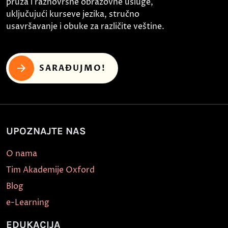
pruža i raznovrsne obrazovne usluge,
uključujući kurseve jezika, stručno
usavršavanje i obuke za različite veštine.
SARAĐUJMO!
UPOZNAJTE NAS
O nama
Tim Akademije Oxford
Blog
e-Learning
EDUKACIJA