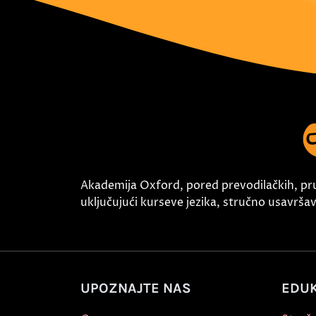
Akademija Oxford, pored prevodilačkih, pr
uključujući kurseve jezika, stručno usavršava
UPOZNAJTE NAS
EDUK