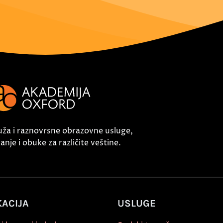
uža i raznovrsne obrazovne usluge,
nje i obuke za različite veštine.
ACIJA
USLUGE