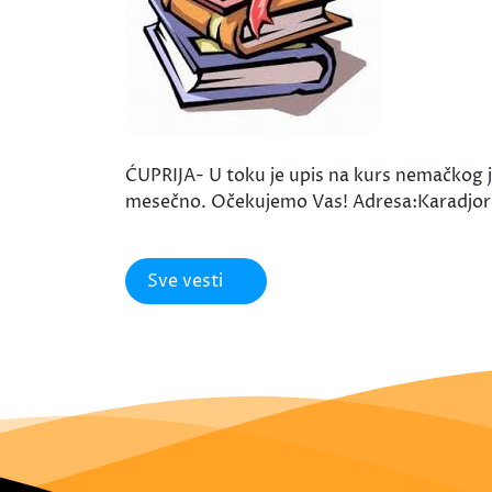
ĆUPRIJA- U toku je upis na kurs nemačkog j
mesečno. Očekujemo Vas! Adresa:Karadjordj
Sve vesti