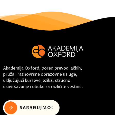
Akademija Oxford, pored prevodilačkih,
pruža i raznovrsne obrazovne usluge,
uključujući kurseve jezika, stručno
usavršavanje i obuke za različite veštine.
SARAĐUJMO!