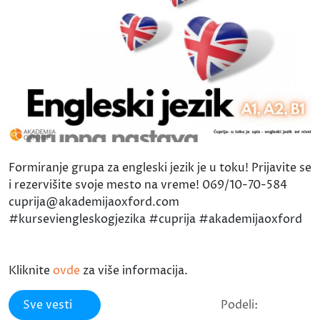
Formiranje grupa za engleski jezik je u toku! Prijavite se
i rezervišite svoje mesto na vreme! 069/10-70-584
cuprija@akademijaoxford.com
#kurseviengleskogjezika #cuprija #akademijaoxford
Kliknite
ovde
za više informacija.
Sve vesti
Podeli: