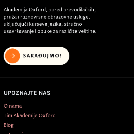
Akademija Oxford, pored prevodilačkih,
pruža i raznovrsne obrazovne usluge,
uključujući kurseve jezika, stručno
usavršavanje i obuke za različite veštine.
SARAĐUJMO!
UPOZNAJTE NAS
O nama
Tim Akademije Oxford
Blog