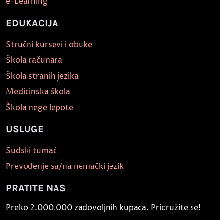
e-Learning
EDUKACIJA
Stručni kursevi i obuke
Škola računara
Škola stranih jezika
Medicinska škola
Škola nege lepote
USLUGE
Sudski tumač
Prevođenje sa/na nemački jezik
PRATITE NAS
Preko 2.000.000 zadovoljnih kupaca. Pridružite se!