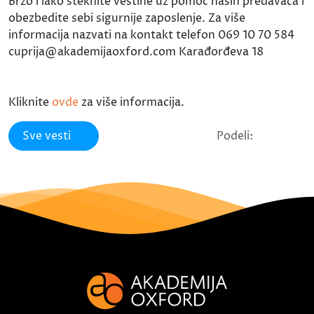
Brzo i lako steknite veštine uz pomoć naših predavača i
obezbedite sebi sigurnije zaposlenje. Za više
informacija nazvati na kontakt telefon 069 10 70 584
cuprija@akademijaoxford.com Karađorđeva 18
Kliknite
ovde
za više informacija.
Sve vesti
Podeli: