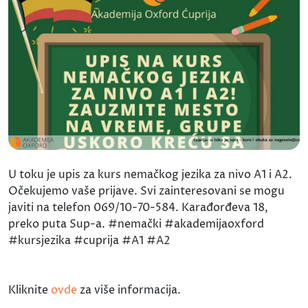
U toku je upis za kurs nemačkog jezika za nivo A1 i A2.
Očekujemo vaše prijave. Svi zainteresovani se mogu
javiti na telefon 069/10-70-584. Karađorđeva 18,
preko puta Sup-a. #nemački #akademijaoxford
#kursjezika #cuprija #A1 #A2
Kliknite
ovde
za više informacija.