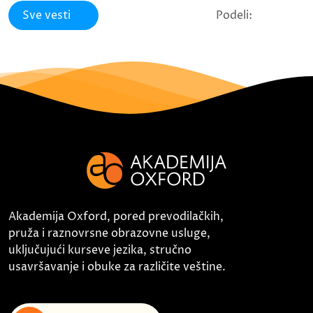
Sve vesti
Podeli:
Akademija Oxford, pored prevodilačkih,
pruža i raznovrsne obrazovne usluge,
uključujući kurseve jezika, stručno
usavršavanje i obuke za različite veštine.