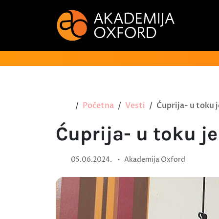
Početna
Vesti
Ćuprija- u toku 
Ćuprija- u toku j
•
05.06.2024.
Akademija Oxford