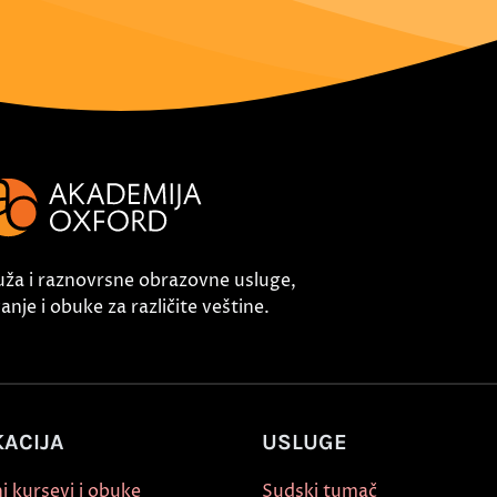
uža i raznovrsne obrazovne usluge,
nje i obuke za različite veštine.
ACIJA
USLUGE
i kursevi i obuke
Sudski tumač