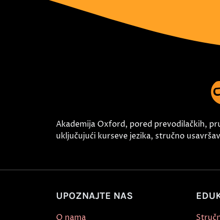
Akademija Oxford, pored prevodilačkih, pr
uključujući kurseve jezika, stručno usavršava
UPOZNAJTE NAS
EDUK
O nama
Stručn