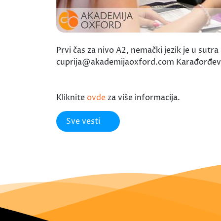
Prvi čas za nivo A2, nemački jezik je u sut
cuprija@akademijaoxford.com Karađorđeva
Kliknite
ovde
za više informacija.
Sve vesti