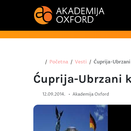
Početna
Vesti
Ćuprija-Ubrzani
Ćuprija-Ubrzani 
•
12.09.2014.
Akademija Oxford