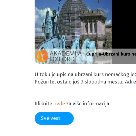
U toku je upis na ubrzani kurs nemačkog jez
Požurite, ostalo još 3 slobodna mesta. Adr
Kliknite
ovde
za više informacija.
Sve vesti