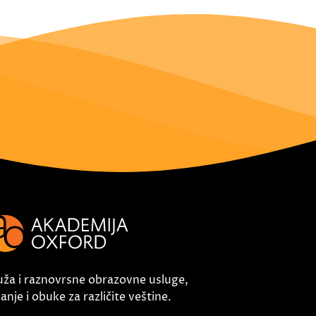
uža i raznovrsne obrazovne usluge,
nje i obuke za različite veštine.