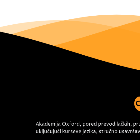
Akademija Oxford, pored prevodilačkih, pr
uključujući kurseve jezika, stručno usavršava