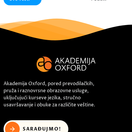
Akademija Oxford, pored prevodilačkih,
pruža i raznovrsne obrazovne usluge,
uključujući kurseve jezika, stručno
usavršavanje i obuke za različite veštine.
SARAĐUJMO!