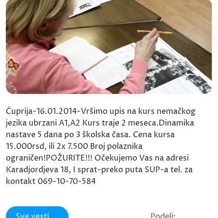
Ćuprija-16.01.2014-Vršimo upis na kurs nemačkog
jezika ubrzani A1,A2 Kurs traje 2 meseca.Dinamika
nastave 5 dana po 3 školska časa. Cena kursa
15.000rsd, ili 2x 7.500 Broj polaznika
ograničen!POŽURITE!!! Očekujemo Vas na adresi
Karadjordjeva 18, I sprat-preko puta SUP-a tel. za
kontakt 069-10-70-584
Sve vesti
Podeli: