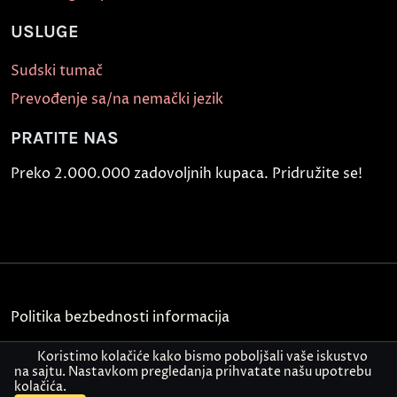
USLUGE
Sudski tumač
Prevođenje sa/na nemački jezik
PRATITE NAS
Preko 2.000.000 zadovoljnih kupaca. Pridružite se!
Politika bezbednosti informacija
Kontakt
Koristimo kolačiće kako bismo poboljšali vaše iskustvo
na sajtu. Nastavkom pregledanja prihvatate našu upotrebu
kolačića.
© Akademija Oxford 2026.