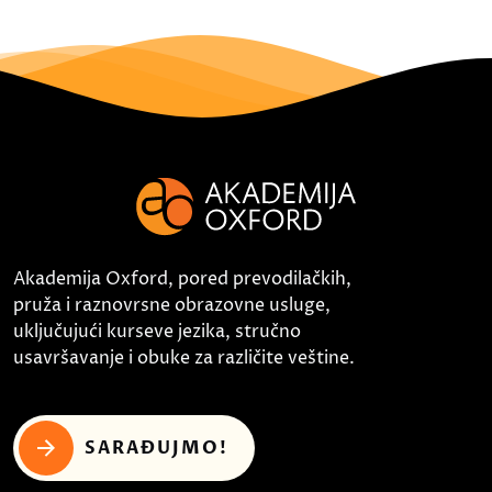
Akademija Oxford, pored prevodilačkih,
pruža i raznovrsne obrazovne usluge,
uključujući kurseve jezika, stručno
usavršavanje i obuke za različite veštine.
SARAĐUJMO!