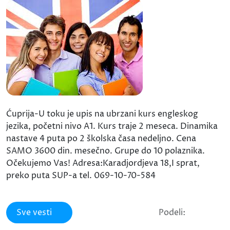
Ćuprija-U toku je upis na ubrzani kurs engleskog
jezika, početni nivo A1. Kurs traje 2 meseca. Dinamika
nastave 4 puta po 2 školska časa nedeljno. Cena
SAMO 3600 din. mesečno. Grupe do 10 polaznika.
Očekujemo Vas! Adresa:Karadjordjeva 18,I sprat,
preko puta SUP-a tel. 069-10-70-584
Sve vesti
Podeli: