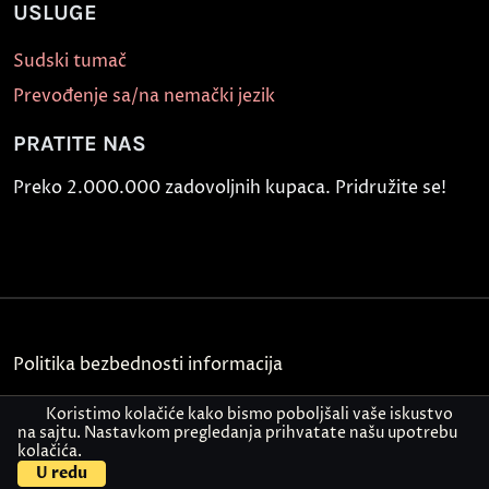
USLUGE
Sudski tumač
Prevođenje sa/na nemački jezik
PRATITE NAS
Preko 2.000.000 zadovoljnih kupaca. Pridružite se!
Politika bezbednosti informacija
Kontakt
Koristimo kolačiće kako bismo poboljšali vaše iskustvo
na sajtu. Nastavkom pregledanja prihvatate našu upotrebu
kolačića.
© Akademija Oxford 2026.
U redu