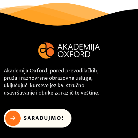
Akademija Oxford, pored prevodilačkih,
pruža i raznovrsne obrazovne usluge,
uključujući kurseve jezika, stručno
usavršavanje i obuke za različite veštine.
SARAĐUJMO!