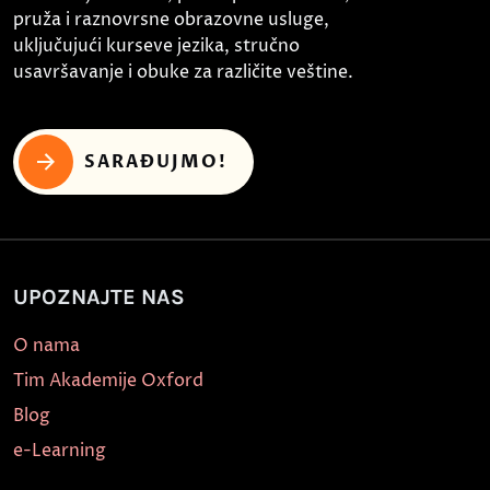
pruža i raznovrsne obrazovne usluge,
uključujući kurseve jezika, stručno
usavršavanje i obuke za različite veštine.
SARAĐUJMO!
UPOZNAJTE NAS
O nama
Tim Akademije Oxford
Blog
e-Learning