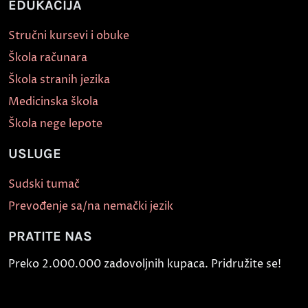
EDUKACIJA
Stručni kursevi i obuke
Škola računara
Škola stranih jezika
Medicinska škola
Škola nege lepote
USLUGE
Sudski tumač
Prevođenje sa/na nemački jezik
PRATITE NAS
Preko 2.000.000 zadovoljnih kupaca. Pridružite se!