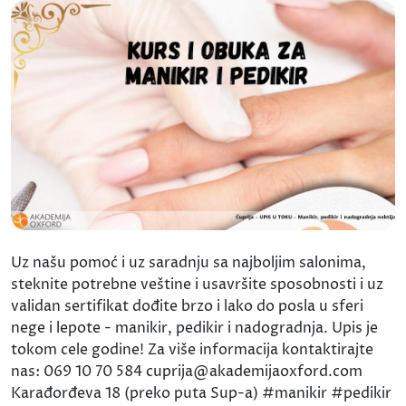
Uz našu pomoć i uz saradnju sa najboljim salonima,
steknite potrebne veštine i usavršite sposobnosti i uz
validan sertifikat dođite brzo i lako do posla u sferi
nege i lepote - manikir, pedikir i nadogradnja. Upis je
tokom cele godine! Za više informacija kontaktirajte
nas: 069 10 70 584 cuprija@akademijaoxford.com
Karađorđeva 18 (preko puta Sup-a) #manikir #pedikir