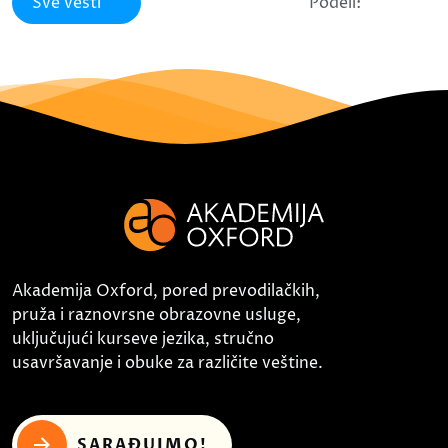
Sve vesti
Podeli:
Akademija Oxford, pored prevodilačkih,
pruža i raznovrsne obrazovne usluge,
uključujući kurseve jezika, stručno
usavršavanje i obuke za različite veštine.
SARAĐUJMO!