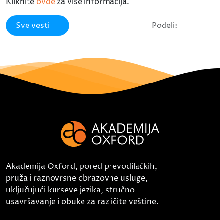
Kliknite
ovde
za više informacija.
Sve vesti
Podeli:
Akademija Oxford, pored prevodilačkih,
pruža i raznovrsne obrazovne usluge,
uključujući kurseve jezika, stručno
usavršavanje i obuke za različite veštine.