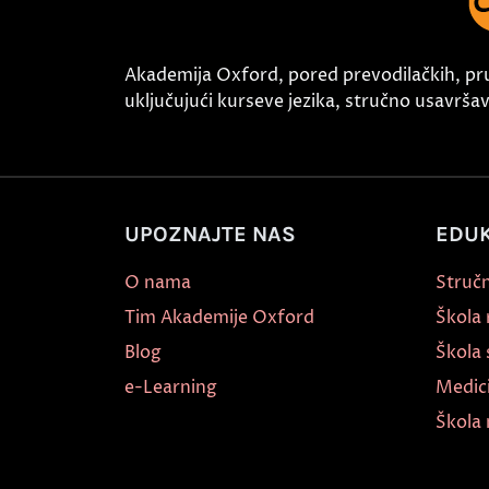
Akademija Oxford, pored prevodilačkih, pr
uključujući kurseve jezika, stručno usavršava
UPOZNAJTE NAS
EDUK
O nama
Stručn
Tim Akademije Oxford
Škola
Blog
Škola 
e-Learning
Medic
Škola 