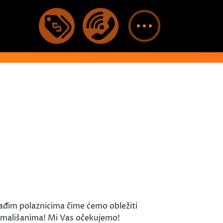
ađim polaznicima čime ćemo obležiti
 mališanima! Mi Vas očekujemo!