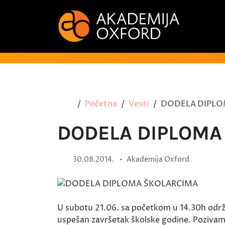
Početna
Vesti
DODELA DIPLO
DODELA DIPLOMA
•
30.08.2014.
Akademija Oxford
U subotu 21.06. sa početkom u 14.30h održ
uspešan završetak školske godine. Pozivam