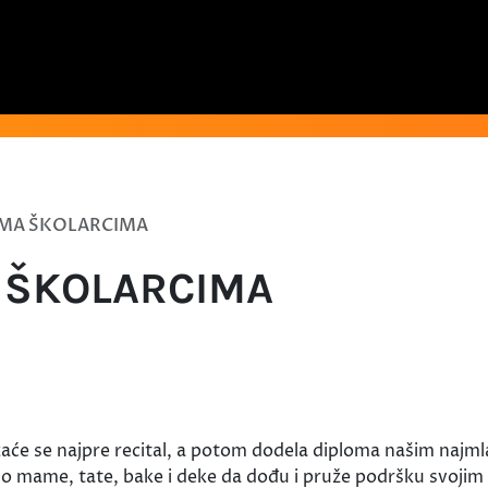
MA ŠKOLARCIMA
 ŠKOLARCIMA
aće se najpre recital, a potom dodela diploma našim najml
o mame, tate, bake i deke da dođu i pruže podršku svojim