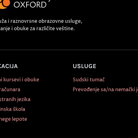
uža i raznovrsne obrazovne usluge,
nje i obuke za različite veštine.
ACIJA
USLUGE
i kursevi i obuke
Sudski tumač
 računara
Prevođenje sa/na nemački j
stranih jezika
inska škola
nege lepote