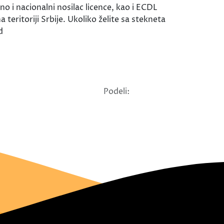
no i nacionalni nosilac licence, kao i ECDL
teritoriji Srbije. Ukoliko želite sa stekneta
d
Podeli: