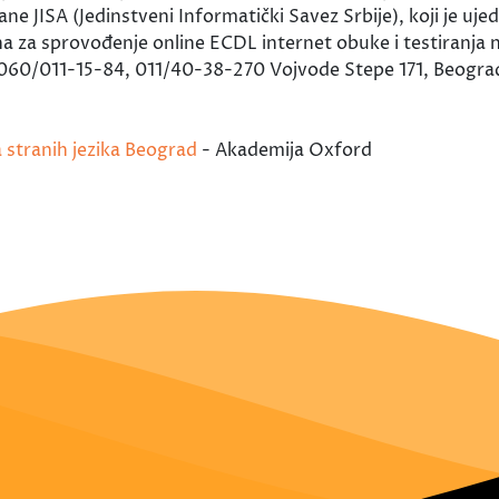
e JISA (Jedinstveni Informatički Savez Srbije), koji je ujed
 za sprovođenje online ECDL internet obuke i testiranja na 
 060/011-15-84, 011/40-38-270 Vojvode Stepe 171, Beogra
a stranih jezika Beograd
- Akademija Oxford