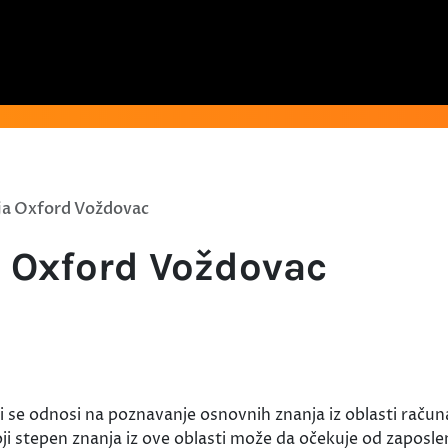
ja Oxford Voždovac
 Oxford Voždovac
se odnosi na poznavanje osnovnih znanja iz oblasti račun
oji stepen znanja iz ove oblasti može da očekuje od zaposl