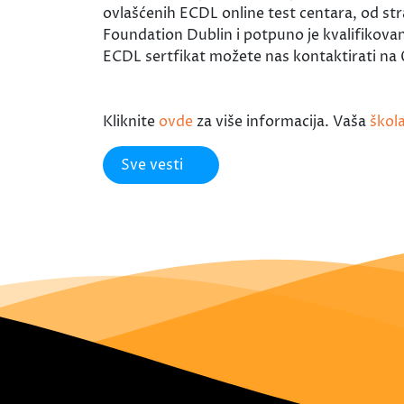
ovlašćenih ECDL online test centara, od stran
Foundation Dublin i potpuno je kvalifikovana
ECDL sertfikat možete nas kontaktirati na
Kliknite
ovde
za više informacija. Vaša
škol
Sve vesti