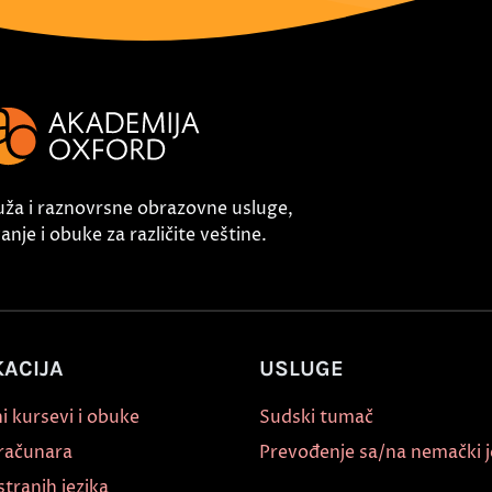
uža i raznovrsne obrazovne usluge,
nje i obuke za različite veštine.
ACIJA
USLUGE
i kursevi i obuke
Sudski tumač
 računara
Prevođenje sa/na nemački j
stranih jezika