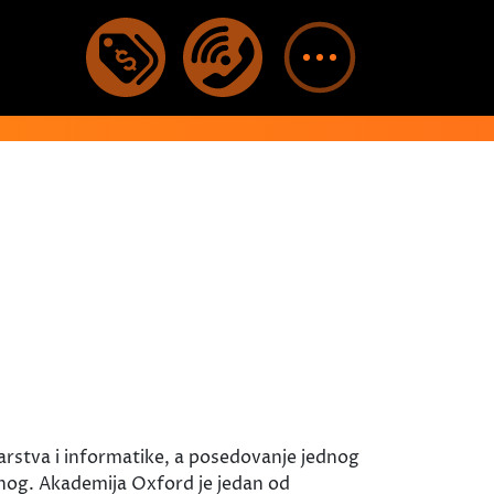
arstva i informatike, a posedovanje jednog
enog. Akademija Oxford je jedan od