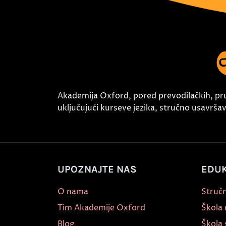
Akademija Oxford, pored prevodilačkih, pr
uključujući kurseve jezika, stručno usavršava
UPOZNAJTE NAS
EDUK
O nama
Stručn
Tim Akademije Oxford
Škola
Blog
Škola 