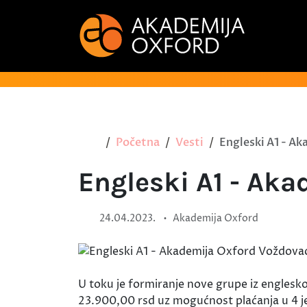
Početna
Vesti
Engleski A1 - A
Engleski A1 - Ak
•
24.04.2023.
Akademija Oxford
U toku je formiranje nove grupe iz englesko
23.900,00 rsd uz mogućnost plaćanja u 4 je