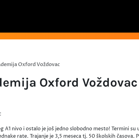
kademija Oxford Voždovac
ademija Oxford Voždovac
g A1 nivo i ostalo je još jedno slobodno mesto! Termini su 
dnake rate. Trajanje je 3,5 meseca tj. 50 školskih časova.