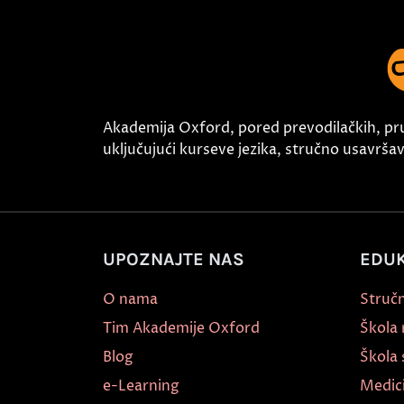
Akademija Oxford, pored prevodilačkih, pr
uključujući kurseve jezika, stručno usavršava
UPOZNAJTE NAS
EDUK
O nama
Stručn
Tim Akademije Oxford
Škola
Blog
Škola 
e-Learning
Medic