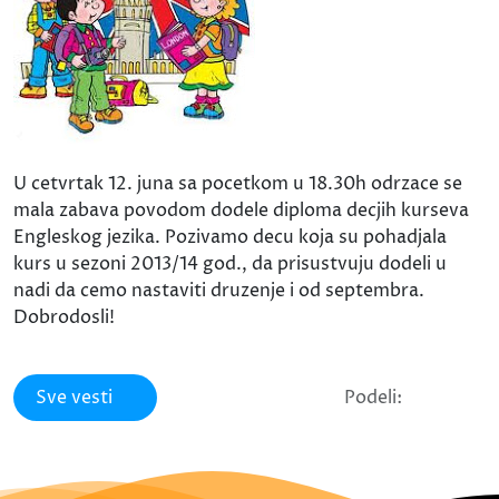
U cetvrtak 12. juna sa pocetkom u 18.30h odrzace se
mala zabava povodom dodele diploma decjih kurseva
Engleskog jezika. Pozivamo decu koja su pohadjala
kurs u sezoni 2013/14 god., da prisustvuju dodeli u
nadi da cemo nastaviti druzenje i od septembra.
Dobrodosli!
Sve vesti
Podeli: