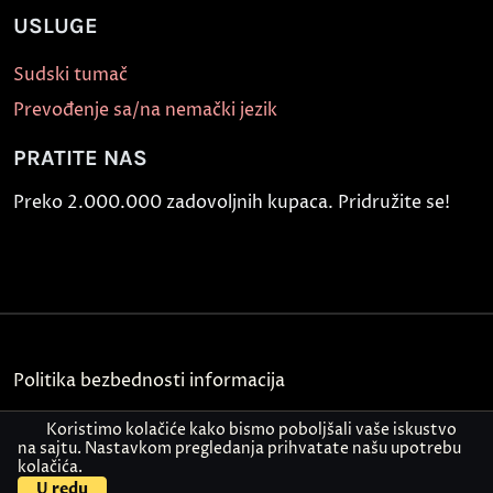
USLUGE
Sudski tumač
Prevođenje sa/na nemački jezik
PRATITE NAS
Preko 2.000.000 zadovoljnih kupaca. Pridružite se!
Politika bezbednosti informacija
Kontakt
Koristimo kolačiće kako bismo poboljšali vaše iskustvo
na sajtu. Nastavkom pregledanja prihvatate našu upotrebu
kolačića.
© Akademija Oxford 2026.
U redu