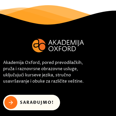
Akademija Oxford, pored prevodilačkih,
pruža i raznovrsne obrazovne usluge,
uključujući kurseve jezika, stručno
usavršavanje i obuke za različite veštine.
SARAĐUJMO!