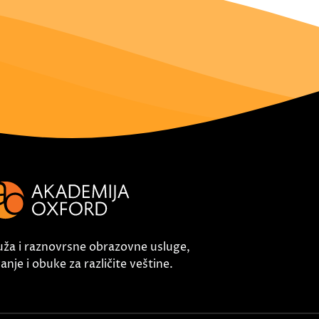
uža i raznovrsne obrazovne usluge,
nje i obuke za različite veštine.