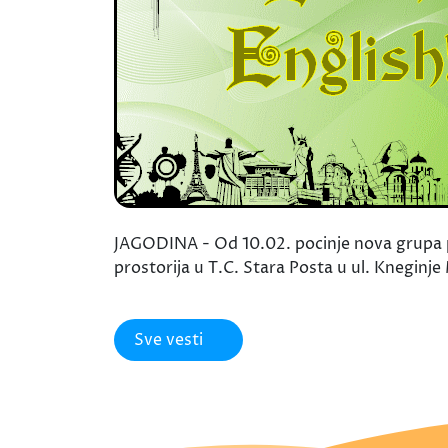
JAGODINA - Od 10.02. pocinje nova grupa po
prostorija u T.C. Stara Posta u ul. Kneginje M
Sve vesti