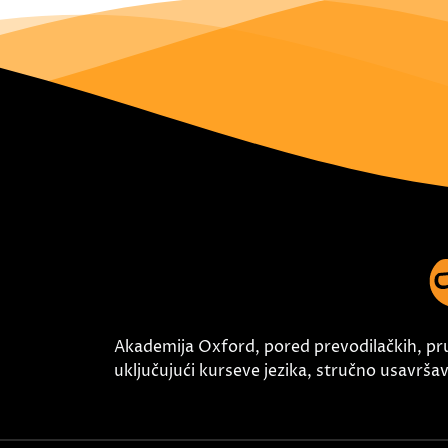
Akademija Oxford, pored prevodilačkih, pr
uključujući kurseve jezika, stručno usavršava