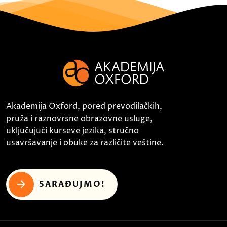
Akademija Oxford, pored prevodilačkih,
pruža i raznovrsne obrazovne usluge,
uključujući kurseve jezika, stručno
usavršavanje i obuke za različite veštine.
SARAĐUJMO!