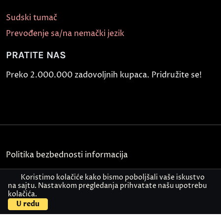
Sudski tumač
Prevođenje sa/na nemački jezik
PRATITE NAS
Preko 2.000.000 zadovoljnih kupaca. Pridružite se!
Politika bezbednosti informacija
Kontakt
Koristimo kolačiće kako bismo poboljšali vaše iskustvo
na sajtu. Nastavkom pregledanja prihvatate našu upotrebu
kolačića.
© Akademija Oxford 2026.
U redu