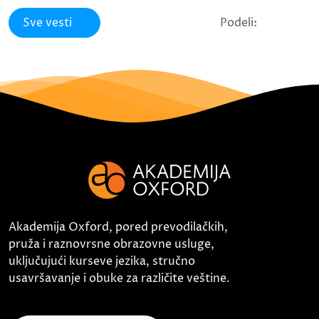
Sve vesti
Podeli:
Akademija Oxford, pored prevodilačkih,
pruža i raznovrsne obrazovne usluge,
uključujući kurseve jezika, stručno
usavršavanje i obuke za različite veštine.