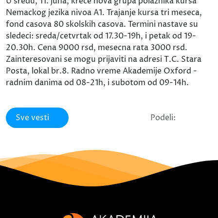
U sredu, 11. juna, krece nova grupa polaznika kursa
Nemackog jezika nivoa A1. Trajanje kursa tri meseca,
fond casova 80 skolskih casova. Termini nastave su
sledeci: sreda/cetvrtak od 17.30-19h, i petak od 19-
20.30h. Cena 9000 rsd, mesecna rata 3000 rsd.
Zainteresovani se mogu prijaviti na adresi T.C. Stara
Posta, lokal br.8. Radno vreme Akademije Oxford -
radnim danima od 08-21h, i subotom od 09-14h.
Sve vesti
Podeli: