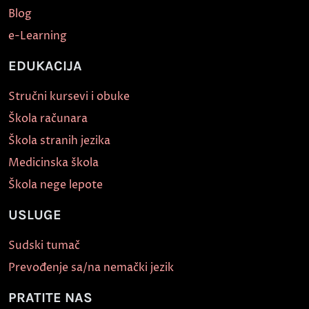
Blog
e-Learning
EDUKACIJA
Stručni kursevi i obuke
Škola računara
Škola stranih jezika
Medicinska škola
Škola nege lepote
USLUGE
Sudski tumač
Prevođenje sa/na nemački jezik
PRATITE NAS