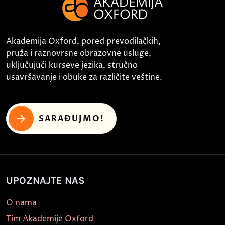
Akademija Oxford, pored prevodilačkih,
pruža i raznovrsne obrazovne usluge,
uključujući kurseve jezika, stručno
usavršavanje i obuke za različite veštine.
SARAĐUJMO!
UPOZNAJTE NAS
O nama
Tim Akademije Oxford